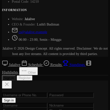
Postal Code: 14210
INFORMATION
Website:
Jalalive
CEO & Founder:
Luthfi Budiman
cs@jalalive.example
06:00 - 23:00, Senin - Minggu
Jalalive © 2026 Design Concept. All rights reserved. Disclaimer: We do not
host any live streams. All content is provided by third parties.
Jalalive
Schedule
Results
Standings
Highlights
Other
Sign in
Register
Sign in