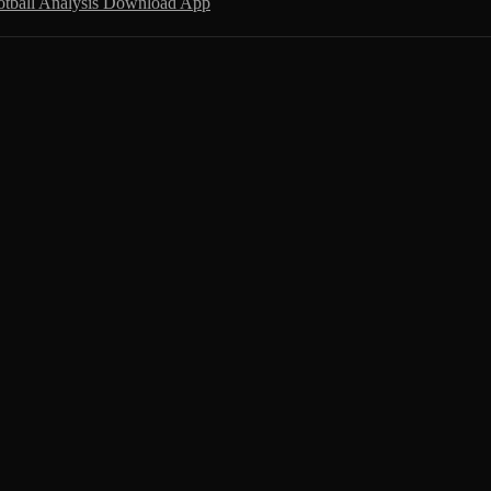
otball Analysis
Download App