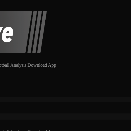
otball Analysis
Download App