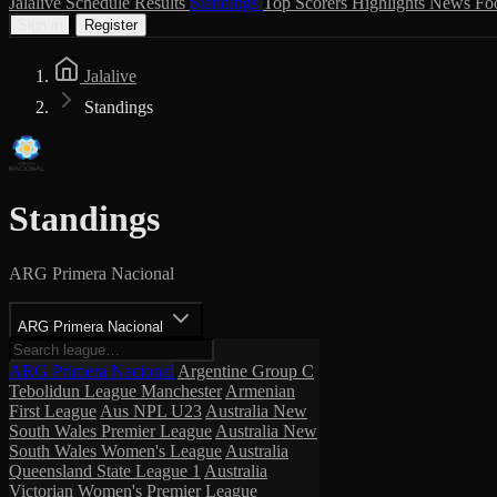
Jalalive
Schedule
Results
Standings
Top Scorers
Highlights
News
Fo
Sign in
Register
Jalalive
Standings
Standings
ARG Primera Nacional
ARG Primera Nacional
ARG Primera Nacional
Argentine Group C
Tebolidun League Manchester
Armenian
First League
Aus NPL U23
Australia New
South Wales Premier League
Australia New
South Wales Women's League
Australia
Queensland State League 1
Australia
Victorian Women's Premier League