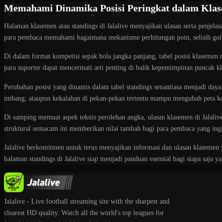
Memahami Dinamika Posisi Peringkat dalam Klas
Halaman klasemen atau standings di Jalalive menyajikan ulasan serta penjel
para pembaca memahami bagaimana mekanisme perhitungan poin, selisih gol, s
Di dalam format kompetisi sepak bola jangka panjang, tabel posisi klasemen me
para suporter dapat mencermati arti penting di balik kepemimpinan puncak kl
Perubahan posisi yang dinamis dalam tabel standings senantiasa menjadi day
imbang, ataupun kekalahan di pekan-pekan tertentu mampu mengubah peta keku
Di samping memuat aspek teknis perolehan angka, ulasan klasemen di Jalalive 
struktural semacam ini memberikan nilai tambah bagi para pembaca yang ingi
Jalalive berkomitmen untuk terus menyajikan informasi dan ulasan klasemen ya
halaman standings di Jalalive siap menjadi panduan esensial bagi siapa saja 
Jalalive - Live football streaming site with the sharpest and
clearest HD quality. Watch all the world's top leagues for