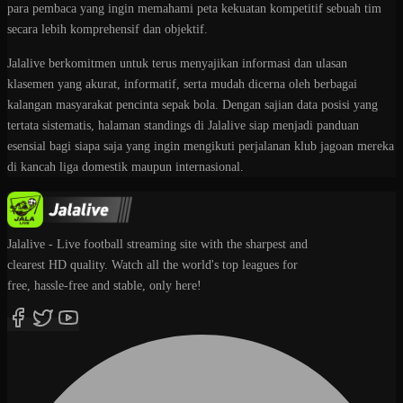
para pembaca yang ingin memahami peta kekuatan kompetitif sebuah tim
secara lebih komprehensif dan objektif.
Jalalive berkomitmen untuk terus menyajikan informasi dan ulasan
klasemen yang akurat, informatif, serta mudah dicerna oleh berbagai
kalangan masyarakat pencinta sepak bola. Dengan sajian data posisi yang
tertata sistematis, halaman standings di Jalalive siap menjadi panduan
esensial bagi siapa saja yang ingin mengikuti perjalanan klub jagoan mereka
di kancah liga domestik maupun internasional.
Jalalive - Live football streaming site with the sharpest and
clearest HD quality. Watch all the world's top leagues for
free, hassle-free and stable, only here!