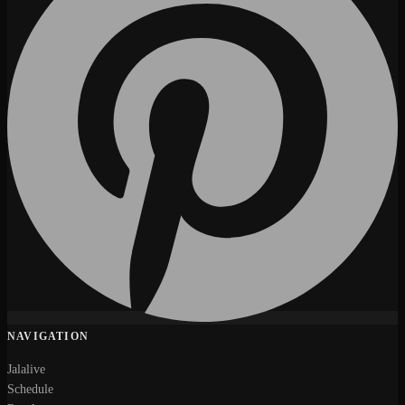
NAVIGATION
Jalalive
Schedule