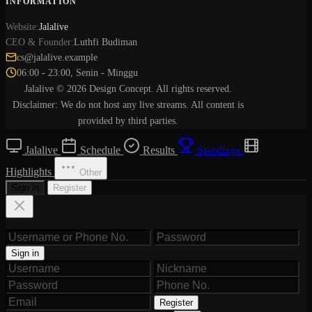
INFORMATION
Website:
Jalalive
CEO & Founder:
Luthfi Budiman
cs@jalalive.example
06:00 - 23:00, Senin - Minggu
Jalalive © 2026 Design Concept. All rights reserved.
Disclaimer: We do not host any live streams. All content is
provided by third parties.
Jalalive
Schedule
Results
Standings
Highlights
Other
Sign in
Register
Sign in
Register