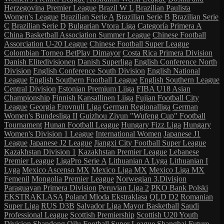
Herzegovina Premier League
Brazil W L
Brazilian Paulista
Women's League
Brazilian Serie A
Brazilian Serie B
Brazilian Serie
C
Brazilian Serie D
Bulgarian Vtora Liga
Categoría Primera A
China Basketball Association Summer League
Chinese Football
Assorciation U-20 League
Chinese Football Super League
Colombian Torneo BetPlay Dimayor
Costa Rica Primera Division
Danish Elitedivisionen
Danish Superliga
English Conference North
Division
English Conference South Division
English National
League
English Southern Football League
English Southern League
Central Division
Estonian Premium Liiga
FIBA U18 Asian
Championship
Finnish Kansallinen Liiga
Fujian Football City
League
Georgia Erovnuli Liga
German Regionalliga
German
Women's Bundesliga II
Guizhou Ziyun "Wufeng Cup" Football
Tournament
Hunan Football League
Hungary Fizz Liga
Hungary
Women's Division 1 League
International Women
Japanese J1
League
Japanese J2 League
Jiangxi City Football Super League
Kazakhstan Division 1
Kazakhstan Premier League
Lebanese
Premier League
LigaPro Serie A
Lithuanian A Lyga
Lithuanian I
Lyga
Mexico Ascenso MX
Mexico Liga MX
Mexico Liga MX
Femenil
Mongolia Premier League
Norwegian 3.Divisjon
Paraguayan Primera Division
Peruvian Liga 2
PKO Bank Polski
EKSTRAKLASA
Poland Mloda Ekstraklasa
QLD D2
Romanian
Super Liga
RUS D3B
Salvador Liga Mayor Basketball
Saudi
Professional League
Scottish Premiership
Scottish U20 Youth
Division
Shandong Qilu Football Super League
Shanghai Future