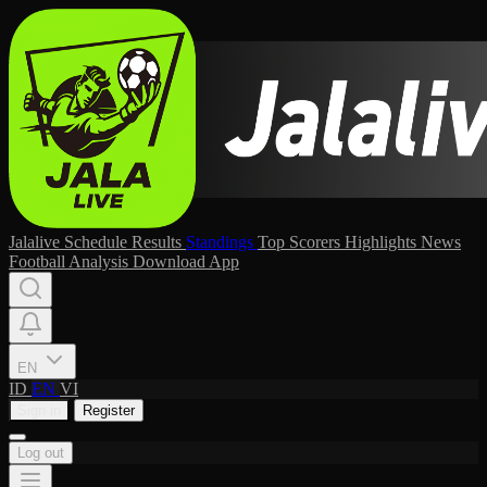
Jalalive
Schedule
Results
Standings
Top Scorers
Highlights
News
Football Analysis
Download App
EN
ID
EN
VI
Sign in
Register
Log out