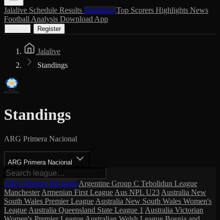
Jalalive
Schedule
Results
Standings
Top Scorers
Highlights
News
Football Analysis
Download App
Sign in
Register
Jalalive
Standings
Standings
ARG Primera Nacional
ARG Primera Nacional
ARG Primera Nacional
Argentine Group C Tebolidun League
Manchester
Armenian First League
Aus NPL U23
Australia New
South Wales Premier League
Australia New South Wales Women's
League
Australia Queensland State League 1
Australia Victorian
Women's Premier League
Australian Welsh League
Bosnia and