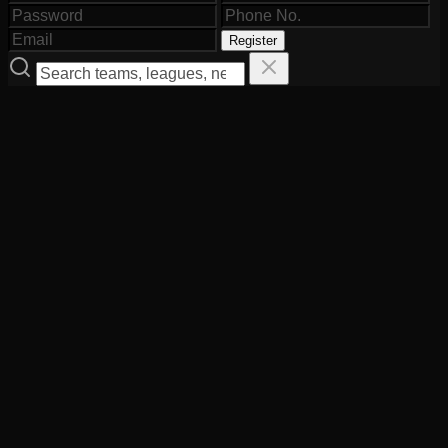
Register