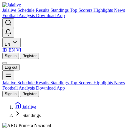
Jalalive
Schedule
Results
Standings
Top Scorers
Highlights
News
Football Analysis
Download App
EN
ID
EN
VI
Sign in
Register
Log out
Jalalive
Schedule
Results
Standings
Top Scorers
Highlights
News
Football Analysis
Download App
Sign in
Register
Jalalive
Standings