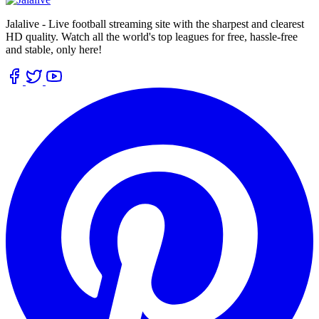
Jalalive - Live football streaming site with the sharpest and clearest
HD quality. Watch all the world's top leagues for free, hassle-free
and stable, only here!