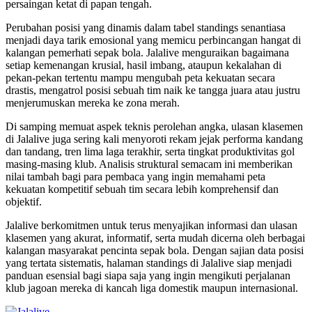
persaingan ketat di papan tengah.
Perubahan posisi yang dinamis dalam tabel standings senantiasa
menjadi daya tarik emosional yang memicu perbincangan hangat di
kalangan pemerhati sepak bola. Jalalive menguraikan bagaimana
setiap kemenangan krusial, hasil imbang, ataupun kekalahan di
pekan-pekan tertentu mampu mengubah peta kekuatan secara
drastis, mengatrol posisi sebuah tim naik ke tangga juara atau justru
menjerumuskan mereka ke zona merah.
Di samping memuat aspek teknis perolehan angka, ulasan klasemen
di Jalalive juga sering kali menyoroti rekam jejak performa kandang
dan tandang, tren lima laga terakhir, serta tingkat produktivitas gol
masing-masing klub. Analisis struktural semacam ini memberikan
nilai tambah bagi para pembaca yang ingin memahami peta
kekuatan kompetitif sebuah tim secara lebih komprehensif dan
objektif.
Jalalive berkomitmen untuk terus menyajikan informasi dan ulasan
klasemen yang akurat, informatif, serta mudah dicerna oleh berbagai
kalangan masyarakat pencinta sepak bola. Dengan sajian data posisi
yang tertata sistematis, halaman standings di Jalalive siap menjadi
panduan esensial bagi siapa saja yang ingin mengikuti perjalanan
klub jagoan mereka di kancah liga domestik maupun internasional.