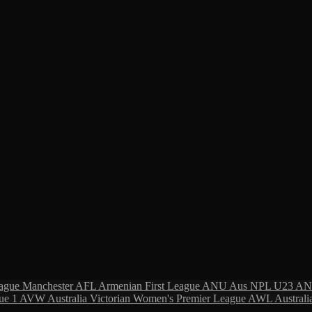
ague Manchester
AFL
Armenian First League
ANU
Aus NPL U23
AN
ue 1
AVW
Australia Victorian Women's Premier League
AWL
Austral