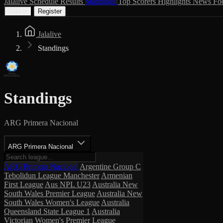
Jalalive
Schedule
Results
Standings
Top Scorers
Highlights
News
Fo
Sign in
Register
Jalalive
Standings
Standings
ARG Primera Nacional
ARG Primera Nacional
ARG Primera Nacional
Argentine Group C
Tebolidun League Manchester
Armenian
First League
Aus NPL U23
Australia New
South Wales Premier League
Australia New
South Wales Women's League
Australia
Queensland State League 1
Australia
Victorian Women's Premier League