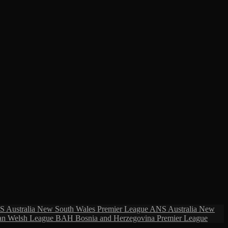
S
Australia New South Wales Premier League
ANS
Australia New
ian Welsh League
BAH
Bosnia and Herzegovina Premier League