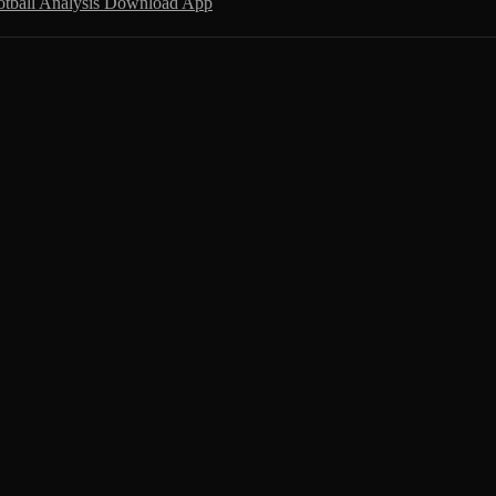
otball Analysis
Download App