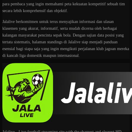
para pembaca yang ingin memahami peta kekuatan kompetitif sebuah tim
secara lebih komprehensif dan objektif.
Jalalive berkomitmen untuk terus menyajikan informasi dan ulasan
klasemen yang akurat, informatif, serta mudah dicerna oleh berbagai
kalangan masyarakat pencinta sepak bola. Dengan sajian data posisi yang
tertata sistematis, halaman standings di Jalalive siap menjadi panduan
esensial bagi siapa saja yang ingin mengikuti perjalanan klub jagoan mereka
di kancah liga domestik maupun internasional.
Jalalive - Live football streaming site with the sharpest and clearest HD