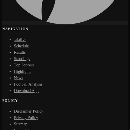
NAVIGATION
Jalalive
Schedule
Results
Standings
Top Scorers
Highlights
News
Football Analysis
Download App
POLICY
Disclaimer Policy
Privacy Policy
Sitemap