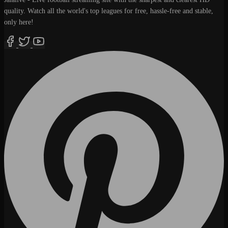
quality. Watch all the world's top leagues for free, hassle-free and stable,
only here!