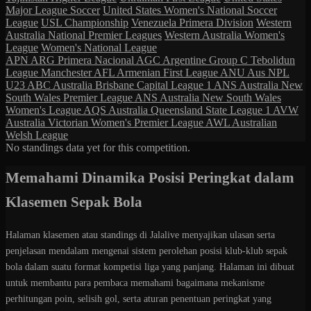
Major League Soccer
United States Women's National Soccer
League
USL Championship
Venezuela Primera Division
Western
Australia National Premier Leagues
Western Australia Women's
League
Women's National League
APN
ARG Primera Nacional
AGC
Argentine Group C Tebolidun
League Manchester
AFL
Armenian First League
ANU
Aus NPL
U23
ABC
Australia Brisbane Capital League 1
ANS
Australia New
South Wales Premier League
ANS
Australia New South Wales
Women's League
AQS
Australia Queensland State League 1
AVW
Australia Victorian Women's Premier League
AWL
Australian
Welsh League
No standings data yet for this competition.
Memahami Dinamika Posisi Peringkat dalam
Klasemen Sepak Bola
Halaman klasemen atau standings di Jalalive menyajikan ulasan serta
penjelasan mendalam mengenai sistem perolehan posisi klub-klub sepak
bola dalam suatu format kompetisi liga yang panjang. Halaman ini dibuat
untuk membantu para pembaca memahami bagaimana mekanisme
perhitungan poin, selisih gol, serta aturan penentuan peringkat yang