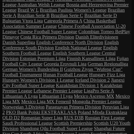
League
Australian Welsh League
Bosnia and Herzegovina Premier
League
Brazil W L
Brazilian Paulista Women's League
Brazilian
Serie A
Brazilian Serie B
Brazilian Serie C
Brazilian Serie D
Bulgarian Vtora Liga
Categoría Primera A
China Basketball
Association Summer League
Chinese Football Assorciation U-20
League
Chinese Football Super League
Colombian Torneo BetPlay
Dimayor
Costa Rica Primera Division
Danish Elitedivisionen
Danish Superliga
English Conference North Division
English
Conference South Division
English National League
English
Southern Football League
English Southern League Central
Division
Estonian Premium Liiga
Finnish Kansallinen Liiga
Fujian
Football City League
Georgia Erovnuli Liga
German Regionalliga
German Women's Bundesliga II
Guizhou Ziyun "Wufeng Cup"
Football Tournament
Hunan Football League
Hungary Fizz Liga
Hungary Women's Division 1 League
Iceland Division 2
Jiangxi
City Football Super League
Kazakhstan Division 1
Kazakhstan
Premier League
Lebanese Premier League
LigaPro Serie A
Lithuanian A Lyga
Lithuanian I Lyga
Mexico Ascenso MX
Mexico
Liga MX
Mexico Liga MX Femenil
Mongolia Premier League
Norwegian 3.Divisjon
Paraguayan Primera Division
Peruvian Liga
2
PKO Bank Polski EKSTRAKLASA
Poland Mloda Ekstraklasa
QLD D2
Romanian Super Liga
RUS D3B
Russian First League
Saudi Professional League
Scottish Premiership
Scottish U20 Youth
Division
Shandong Qilu Football Super League
Shanghai Future
Star Cup
South Africa Premier Soccer League
Sweden Superettan