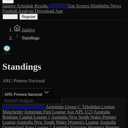
Jalalive
Schedule
Results
Standings
Top Scorers
Highlights
News
Football Analysis
Download App
Sign in
Register
Jalalive
Standings
Standings
ARG Primera Nacional
ARG Primera Nacional
ARG Primera Nacional
Argentine Group C Tebolidun League
Manchester
Armenian First League
Aus NPL U23
Australia
Brisbane Capital League 1
Australia New South Wales Premier
League
Australia New South Wales Women's League
Australia
Queensland State League 1
Australia Victorian Women's Premier