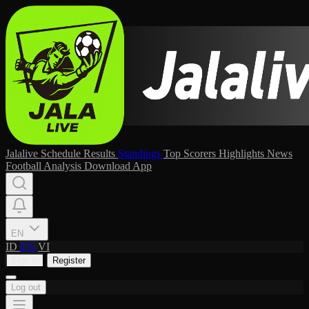
Jalalive
Schedule
Results
Standings
Top Scorers
Highlights
News
Football Analysis
Download App
EN
ID
EN
VI
Sign in
Register
Log out