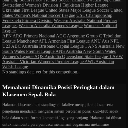
Switzerland Women's Division 1
Tajikistan Higher League
Ukrainian First League
United States Major League Soccer
United
States Women's National Soccer League
USL Championship
Venezuela Primera Division
Western Australia National Premier
Leagues
Western Australia Women's League
Women's National
League
APN
ARG Primera Nacional
AGC
Argentine Group C Tebolidun
League Manchester
AFL
Armenian First League
ANU
Aus NPL
U23
ABC
Australia Brisbane Capital League 1
ANS
Australia New
South Wales Premier League
ANS
Australia New South Wales
Women's League
AQS
Australia Queensland State League 1
AVW
Australia Victorian Women's Premier League
AWL
Australian
Welsh League
No standings data yet for this competition.
Memahami Dinamika Posisi Peringkat dalam
Klasemen Sepak Bola
Halaman klasemen atau standings di Jalalive menyajikan ulasan serta
penjelasan mendalam mengenai sistem perolehan posisi klub-klub sepak
bola dalam suatu format kompetisi liga yang panjang. Halaman ini dibuat
untuk membantu para pembaca memahami bagaimana mekanisme