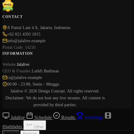
CONTACT
Jl Pantai Laut 4 A, Jakarta, Indonesia
+62 021 4393 1015
info@jalalive.example
Postal Code: 14210
INFORMATION
Website:
Jalalive
CEO & Founder:
Luthfi Budiman
cs@jalalive.example
06:00 - 23:00, Senin - Minggu
Jalalive © 2026 Design Concept. All rights reserved.
Disclaimer: We do not host any live streams. All content is
provided by third parties.
Jalalive
Schedule
Results
Standings
Highlights
Other
Sign in
Register