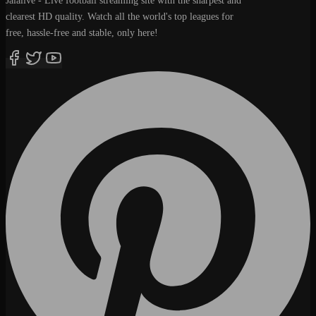
Jalalive - Live football streaming site with the sharpest and
clearest HD quality. Watch all the world's top leagues for
free, hassle-free and stable, only here!