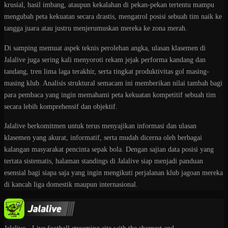
krusial, hasil imbang, ataupun kekalahan di pekan-pekan tertentu mampu
mengubah peta kekuatan secara drastis, mengatrol posisi sebuah tim naik ke
tangga juara atau justru menjerumuskan mereka ke zona merah.
Di samping memuat aspek teknis perolehan angka, ulasan klasemen di
Jalalive juga sering kali menyoroti rekam jejak performa kandang dan
tandang, tren lima laga terakhir, serta tingkat produktivitas gol masing-
masing klub. Analisis struktural semacam ini memberikan nilai tambah bagi
para pembaca yang ingin memahami peta kekuatan kompetitif sebuah tim
secara lebih komprehensif dan objektif.
Jalalive berkomitmen untuk terus menyajikan informasi dan ulasan
klasemen yang akurat, informatif, serta mudah dicerna oleh berbagai
kalangan masyarakat pencinta sepak bola. Dengan sajian data posisi yang
tertata sistematis, halaman standings di Jalalive siap menjadi panduan
esensial bagi siapa saja yang ingin mengikuti perjalanan klub jagoan mereka
di kancah liga domestik maupun internasional.