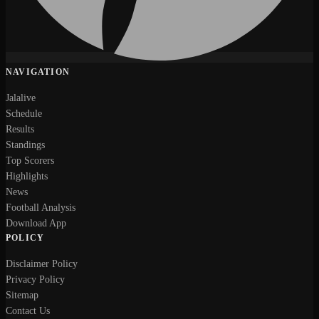
NAVIGATION
Jalalive
Schedule
Results
Standings
Top Scorers
Highlights
News
Football Analysis
Download App
POLICY
Disclaimer Policy
Privacy Policy
Sitemap
Contact Us