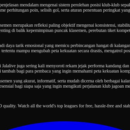
 penjelasan mendalam mengenai sistem perolehan posisi klub-klub sepa
erhitungan poin, selisih gol, serta aturan penentuan peringkat yang
semen merupakan refleksi paling objektif mengenai konsistensi, stabili
ti penting di balik kepemimpinan puncak klasemen, perebutan tiket komp
jadi daya tarik emosional yang memicu perbincangan hangat di kalangan
 tertentu mampu mengubah peta kekuatan secara drastis, mengatrol posi
lalive juga sering kali menyoroti rekam jejak performa kandang dan tan
i tambah bagi para pembaca yang ingin memahami peta kekuatan kompeti
semen yang akurat, informatif, serta mudah dicerna oleh berbagai kala
n esensial bagi siapa saja yang ingin mengikuti perjalanan klub jagoan 
D quality. Watch all the world's top leagues for free, hassle-free and stab