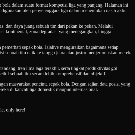
k bola dalam suatu format kompetisi liga yang panjang. Halaman ini
 digunakan oleh penyelenggara liga dalam menentukan nasib akhir
tas, dan daya juang sebuah tim dari pekan ke pekan. Melalui
etisi kontinental, zona degradasi yang menegangkan, hingga
 pemerhati sepak bola. Jalalive menguraikan bagaimana setiap
si sebuah tim naik ke tangga juara atau justru menjerumuskan mereka
dang, tren lima laga terakhir, serta tingkat produktivitas gol
tif sebuah tim secara lebih komprehensif dan objektif.
ngan masyarakat pencinta sepak bola. Dengan sajian data posisi yang
mereka di kancah liga domestik maupun internasional.
le, only here!