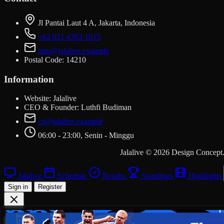
Jl Pantai Laut 4 A, Jakarta, Indonesia
+62 021 4393 1015
info@jalalive.example
Postal Code: 14210
Information
Website:
Jalalive
CEO & Founder:
Luthfi Budiman
cs@jalalive.example
06:00 - 23:00, Senin - Minggu
Jalalive © 2026 Design Concept. A
Jalalive
Schedule
Results
Standings
Highlights
Sign in
Register
Sign in