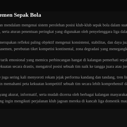
emen Sepak Bola
asan mendalam mengenai sistem perolehan posisi klub-klub sepak bola dalam su
erta aturan penentuan peringkat yang digunakan oleh penyelenggara liga dala
rupakan refleksi paling objektif mengenai konsistensi, stabilitas, dan daya jua
asemen, perebutan tiket kompetisi kontinental, zona degradasi yang menegangk
a tarik emosional yang memicu perbincangan hangat di kalangan pemerhati sepak
atan secara drastis, mengatrol posisi sebuah tim naik ke tangga juara atau 
juga sering kali menyoroti rekam jejak performa kandang dan tandang, tren lima
n memahami peta kekuatan kompetitif sebuah tim secara lebih komprehensif da
ng akurat, informatif, serta mudah dicerna oleh berbagai kalangan masyarakat p
yang ingin mengikuti perjalanan klub jagoan mereka di kancah liga domestik mau