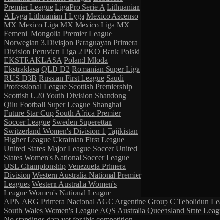
Premier League
LigaPro Serie A
Lithuanian
A Lyga
Lithuanian I Lyga
Mexico Ascenso
MX
Mexico Liga MX
Mexico Liga MX
Femenil
Mongolia Premier League
Norwegian 3.Divisjon
Paraguayan Primera
Division
Peruvian Liga 2
PKO Bank Polski
EKSTRAKLASA
Poland Mloda
Ekstraklasa
QLD D2
Romanian Super Liga
RUS D3B
Russian First League
Saudi
Professional League
Scottish Premiership
Scottish U20 Youth Division
Shandong
Qilu Football Super League
Shanghai
Future Star Cup
South Africa Premier
Soccer League
Sweden Superettan
Switzerland Women's Division 1
Tajikistan
Higher League
Ukrainian First League
United States Major League Soccer
United
States Women's National Soccer League
USL Championship
Venezuela Primera
Division
Western Australia National Premier
Leagues
Western Australia Women's
League
Women's National League
APN
ARG Primera Nacional
AGC
Argentine Group C Tebolidun Le
South Wales Women's League
AQS
Australia Queensland State Leag
No standings data yet for this competition.