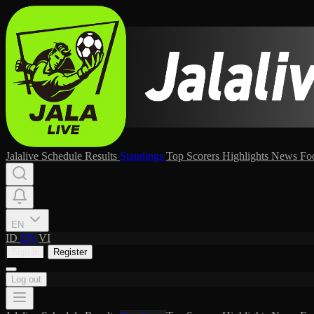
Jalalive
Schedule
Results
Standings
Top Scorers
Highlights
News
Fo
EN
ID
EN
VI
Sign in
Register
Log out