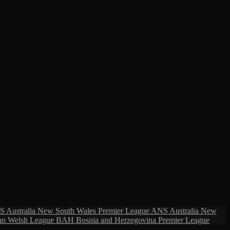
S
Australia New South Wales Premier League
ANS
Australia New
ian Welsh League
BAH
Bosnia and Herzegovina Premier League