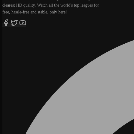
clearest HD quality. Watch all the world's top leagues for
free, hassle-free and stable, only here!