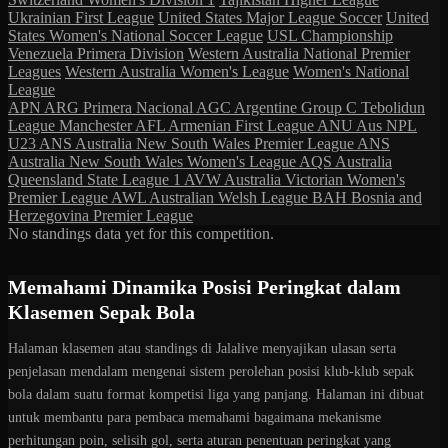
Ukrainian First League
United States Major League Soccer
United
States Women's National Soccer League
USL Championship
Venezuela Primera Division
Western Australia National Premier
Leagues
Western Australia Women's League
Women's National
League
APN
ARG Primera Nacional
AGC
Argentine Group C Tebolidun
League Manchester
AFL
Armenian First League
ANU
Aus NPL
U23
ANS
Australia New South Wales Premier League
ANS
Australia New South Wales Women's League
AQS
Australia
Queensland State League 1
AVW
Australia Victorian Women's
Premier League
AWL
Australian Welsh League
BAH
Bosnia and
Herzegovina Premier League
No standings data yet for this competition.
Memahami Dinamika Posisi Peringkat dalam
Klasemen Sepak Bola
Halaman klasemen atau standings di Jalalive menyajikan ulasan serta
penjelasan mendalam mengenai sistem perolehan posisi klub-klub sepak
bola dalam suatu format kompetisi liga yang panjang. Halaman ini dibuat
untuk membantu para pembaca memahami bagaimana mekanisme
perhitungan poin, selisih gol, serta aturan penentuan peringkat yang