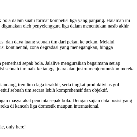
k bola dalam suatu format kompetisi liga yang panjang. Halaman ini
 digunakan oleh penyelenggara liga dalam menentukan nasib akhir
tas, dan daya juang sebuah tim dari pekan ke pekan. Melalui
etisi kontinental, zona degradasi yang menegangkan, hingga
 pemerhati sepak bola. Jalalive menguraikan bagaimana setiap
si sebuah tim naik ke tangga juara atau justru menjerumuskan mereka
dang, tren lima laga terakhir, serta tingkat produktivitas gol
tif sebuah tim secara lebih komprehensif dan objektif.
ngan masyarakat pencinta sepak bola. Dengan sajian data posisi yang
mereka di kancah liga domestik maupun internasional.
le, only here!