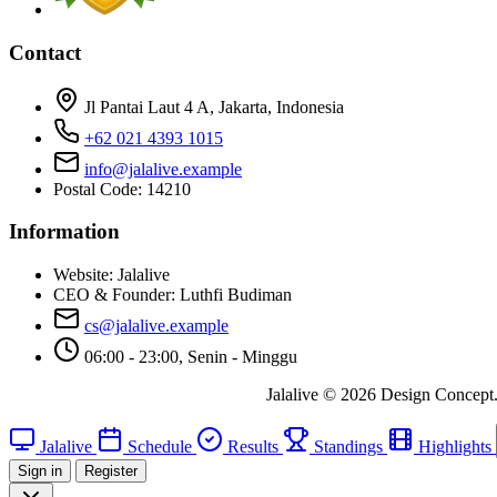
Contact
Jl Pantai Laut 4 A, Jakarta, Indonesia
+62 021 4393 1015
info@jalalive.example
Postal Code: 14210
Information
Website:
Jalalive
CEO & Founder:
Luthfi Budiman
cs@jalalive.example
06:00 - 23:00, Senin - Minggu
Jalalive © 2026 Design Concept. A
Jalalive
Schedule
Results
Standings
Highlights
Sign in
Register