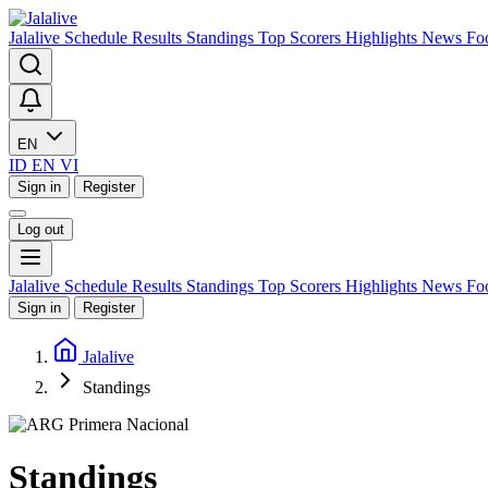
Jalalive
Schedule
Results
Standings
Top Scorers
Highlights
News
Fo
EN
ID
EN
VI
Sign in
Register
Log out
Jalalive
Schedule
Results
Standings
Top Scorers
Highlights
News
Fo
Sign in
Register
Jalalive
Standings
Standings