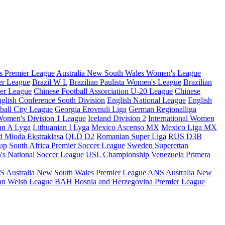
s Premier League
Australia New South Wales Women's League
er League
Brazil W L
Brazilian Paulista Women's League
Brazilian
mer League
Chinese Football Assorciation U-20 League
Chinese
glish Conference South Division
English National League
English
ball City League
Georgia Erovnuli Liga
German Regionalliga
omen's Division 1 League
Iceland Division 2
International Women
an A Lyga
Lithuanian I Lyga
Mexico Ascenso MX
Mexico Liga MX
d Mloda Ekstraklasa
QLD D2
Romanian Super Liga
RUS D3B
Cup
South Africa Premier Soccer League
Sweden Superettan
's National Soccer League
USL Championship
Venezuela Primera
S
Australia New South Wales Premier League
ANS
Australia New
ian Welsh League
BAH
Bosnia and Herzegovina Premier League