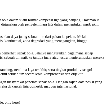
k bola dalam suatu format kompetisi liga yang panjang. Halaman ini
 digunakan oleh penyelenggara liga dalam menentukan nasib akhir
tas, dan daya juang sebuah tim dari pekan ke pekan. Melalui
etisi kontinental, zona degradasi yang menegangkan, hingga
 pemerhati sepak bola. Jalalive menguraikan bagaimana setiap
si sebuah tim naik ke tangga juara atau justru menjerumuskan mereka
dang, tren lima laga terakhir, serta tingkat produktivitas gol
tif sebuah tim secara lebih komprehensif dan objektif.
ngan masyarakat pencinta sepak bola. Dengan sajian data posisi yang
mereka di kancah liga domestik maupun internasional.
le, only here!