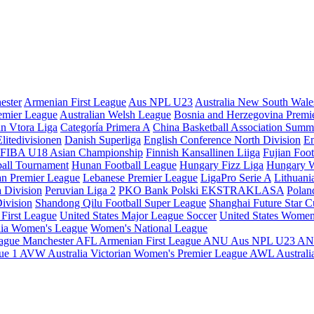
ester
Armenian First League
Aus NPL U23
Australia New South Wale
remier League
Australian Welsh League
Bosnia and Herzegovina Premi
an Vtora Liga
Categoría Primera A
China Basketball Association Sum
litedivisionen
Danish Superliga
English Conference North Division
En
FIBA U18 Asian Championship
Finnish Kansallinen Liiga
Fujian Foot
all Tournament
Hunan Football League
Hungary Fizz Liga
Hungary W
an Premier League
Lebanese Premier League
LigaPro Serie A
Lithuani
 Division
Peruvian Liga 2
PKO Bank Polski EKSTRAKLASA
Polan
ivision
Shandong Qilu Football Super League
Shanghai Future Star 
 First League
United States Major League Soccer
United States Women
lia Women's League
Women's National League
ague Manchester
AFL
Armenian First League
ANU
Aus NPL U23
AN
ue 1
AVW
Australia Victorian Women's Premier League
AWL
Austral