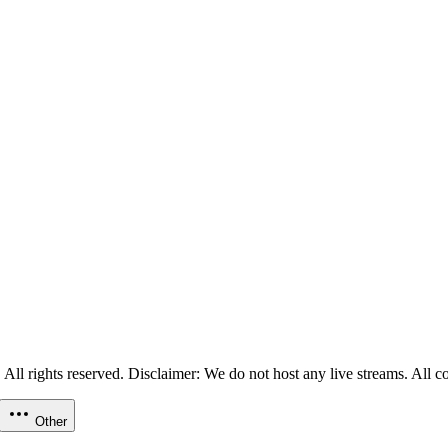
ll rights reserved. Disclaimer: We do not host any live streams. All con
Other