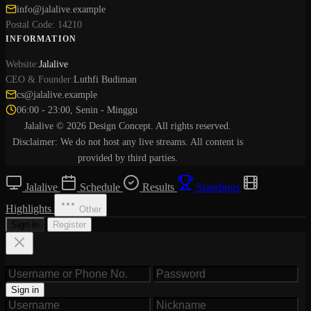
info@jalalive.example
Postal Code: 14210
INFORMATION
Website:
Jalalive
CEO & Founder:
Luthfi Budiman
cs@jalalive.example
06:00 - 23:00, Senin - Minggu
Jalalive © 2026 Design Concept. All rights reserved.
Disclaimer: We do not host any live streams. All content is
provided by third parties.
Jalalive
Schedule
Results
Standings
Highlights
Other
Sign in
Register
Sign in