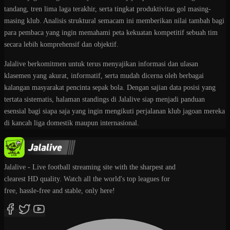
tandang, tren lima laga terakhir, serta tingkat produktivitas gol masing-
masing klub. Analisis struktural semacam ini memberikan nilai tambah bagi
para pembaca yang ingin memahami peta kekuatan kompetitif sebuah tim
secara lebih komprehensif dan objektif.
Jalalive berkomitmen untuk terus menyajikan informasi dan ulasan
klasemen yang akurat, informatif, serta mudah dicerna oleh berbagai
kalangan masyarakat pencinta sepak bola. Dengan sajian data posisi yang
tertata sistematis, halaman standings di Jalalive siap menjadi panduan
esensial bagi siapa saja yang ingin mengikuti perjalanan klub jagoan mereka
di kancah liga domestik maupun internasional.
Jalalive - Live football streaming site with the sharpest and
clearest HD quality. Watch all the world's top leagues for
free, hassle-free and stable, only here!