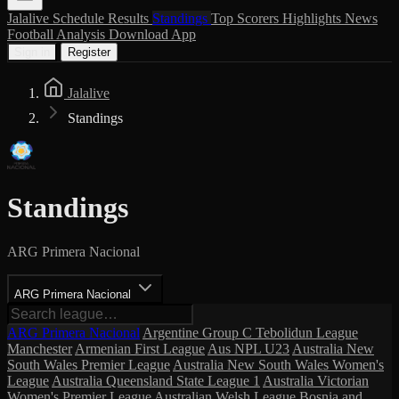
Jalalive
Schedule
Results
Standings
Top Scorers
Highlights
News
Football Analysis
Download App
Sign in
Register
Jalalive
Standings
Standings
ARG Primera Nacional
ARG Primera Nacional
ARG Primera Nacional
Argentine Group C Tebolidun League
Manchester
Armenian First League
Aus NPL U23
Australia New
South Wales Premier League
Australia New South Wales Women's
League
Australia Queensland State League 1
Australia Victorian
Women's Premier League
Australian Welsh League
Bosnia and