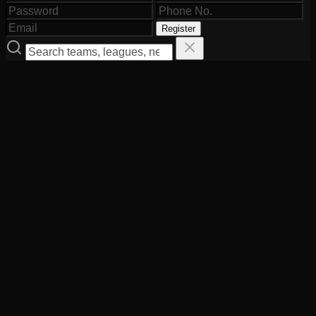
Register