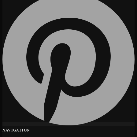
NAVIGATION