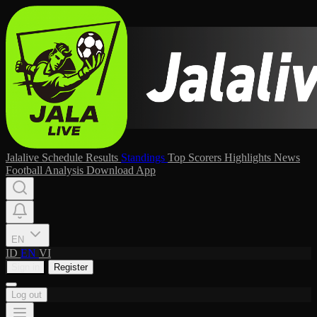
Jalalive
Schedule
Results
Standings
Top Scorers
Highlights
News
Football Analysis
Download App
EN
ID
EN
VI
Sign in
Register
Log out