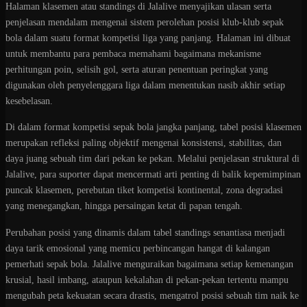
Halaman klasemen atau standings di Jalalive menyajikan ulasan serta
penjelasan mendalam mengenai sistem perolehan posisi klub-klub sepak
bola dalam suatu format kompetisi liga yang panjang. Halaman ini dibuat
untuk membantu para pembaca memahami bagaimana mekanisme
perhitungan poin, selisih gol, serta aturan penentuan peringkat yang
digunakan oleh penyelenggara liga dalam menentukan nasib akhir setiap
kesebelasan.
Di dalam format kompetisi sepak bola jangka panjang, tabel posisi klasemen
merupakan refleksi paling objektif mengenai konsistensi, stabilitas, dan
daya juang sebuah tim dari pekan ke pekan. Melalui penjelasan struktural di
Jalalive, para suporter dapat mencermati arti penting di balik kepemimpinan
puncak klasemen, perebutan tiket kompetisi kontinental, zona degradasi
yang menegangkan, hingga persaingan ketat di papan tengah.
Perubahan posisi yang dinamis dalam tabel standings senantiasa menjadi
daya tarik emosional yang memicu perbincangan hangat di kalangan
pemerhati sepak bola. Jalalive menguraikan bagaimana setiap kemenangan
krusial, hasil imbang, ataupun kekalahan di pekan-pekan tertentu mampu
mengubah peta kekuatan secara drastis, mengatrol posisi sebuah tim naik ke