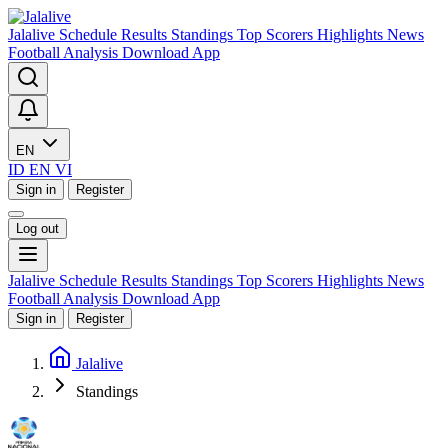
Jalalive
Schedule
Results
Standings
Top Scorers
Highlights
News
Football Analysis
Download App
EN
ID
EN
VI
Sign in
Register
Log out
Jalalive
Schedule
Results
Standings
Top Scorers
Highlights
News
Football Analysis
Download App
Sign in
Register
Jalalive
Standings