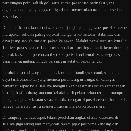
perhitungan poin, selisih gol, serta aturan penentuan peringkat yang
digunakan oleh penyelenggara liga dalam menentukan nasib akhir setiap
kesebelasan.
Di dalam format kompetisi sepak bola jangka panjang, tabel posisi klasemen
merupakan refleksi paling objektif mengenai konsistensi, stabilitas, dan
daya juang sebuah tim dari pekan ke pekan. Melalui penjelasan struktural di
Jalalive, para suporter dapat mencermati arti penting di balik kepemimpinan
puncak klasemen, perebutan tiket kompetisi kontinental, zona degradasi
yang menegangkan, hingga persaingan ketat di papan tengah.
Perubahan posisi yang dinamis dalam tabel standings senantiasa menjadi
daya tarik emosional yang memicu perbincangan hangat di kalangan
pemerhati sepak bola. Jalalive menguraikan bagaimana setiap kemenangan
krusial, hasil imbang, ataupun kekalahan di pekan-pekan tertentu mampu
mengubah peta kekuatan secara drastis, mengatrol posisi sebuah tim naik ke
tangga juara atau justru menjerumuskan mereka ke zona merah.
Di samping memuat aspek teknis perolehan angka, ulasan klasemen di
Jalalive juga sering kali menyoroti rekam jejak performa kandang dan
tandang, tren lima laga terakhir, serta tingkat produktivitas gol masing-