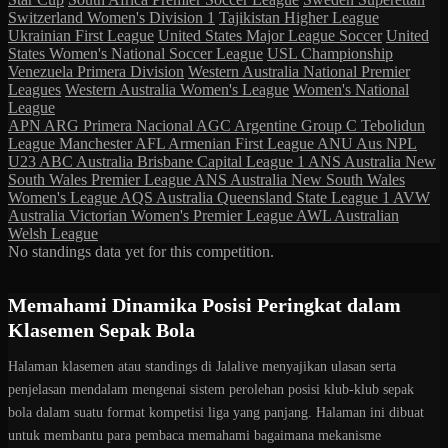
Switzerland Women's Division 1
Tajikistan Higher League
Ukrainian First League
United States Major League Soccer
United
States Women's National Soccer League
USL Championship
Venezuela Primera Division
Western Australia National Premier
Leagues
Western Australia Women's League
Women's National
League
APN
ARG Primera Nacional
AGC
Argentine Group C Tebolidun
League Manchester
AFL
Armenian First League
ANU
Aus NPL
U23
ABC
Australia Brisbane Capital League 1
ANS
Australia New
South Wales Premier League
ANS
Australia New South Wales
Women's League
AQS
Australia Queensland State League 1
AVW
Australia Victorian Women's Premier League
AWL
Australian
Welsh League
No standings data yet for this competition.
Memahami Dinamika Posisi Peringkat dalam
Klasemen Sepak Bola
Halaman klasemen atau standings di Jalalive menyajikan ulasan serta
penjelasan mendalam mengenai sistem perolehan posisi klub-klub sepak
bola dalam suatu format kompetisi liga yang panjang. Halaman ini dibuat
untuk membantu para pembaca memahami bagaimana mekanisme